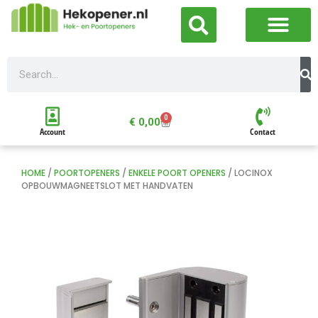
0
€
0,00
Account
Contact
HOME
/
POORTOPENERS
/
ENKELE POORT OPENERS
/ LOCINOX
OPBOUWMAGNEETSLOT MET HANDVATEN