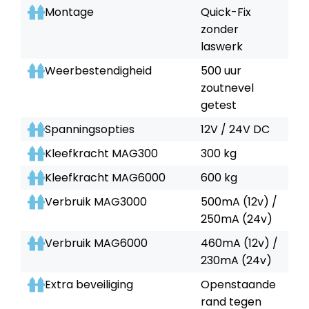
Montage
Quick-Fix
zonder
laswerk
Weerbestendigheid
500 uur
zoutnevel
getest
Spanningsopties
12V / 24V DC
Kleefkracht MAG300
300 kg
Kleefkracht MAG6000
600 kg
Verbruik MAG3000
500mA (12v) /
250mA (24v)
Verbruik MAG6000
460mA (12v) /
230mA (24v)
Extra beveiliging
Openstaande
rand tegen