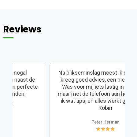
Reviews
Na blikseminslag moest ik een nieuwe,
kreeg goed advies, een nieuwer type.
e
Was voor mij iets lastig in te stellen,
s
maar met de telefoon aan het oor kreeg
ik wat tips, en alles werkt goed. Dank,
Robin
Peter Herman