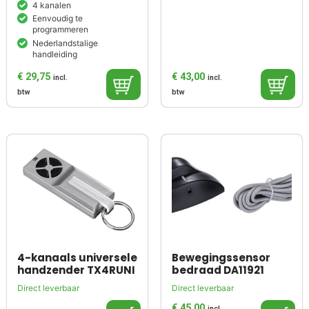
4 kanalen
Eenvoudig te
programmeren
Nederlandstalige
handleiding
€
29,75
€
43,00
incl.
incl.
btw
btw
4-kanaals universele
Bewegingssensor
handzender TX4RUNI
bedraad DA11921
Direct leverbaar
Direct leverbaar
€
45,00
incl.