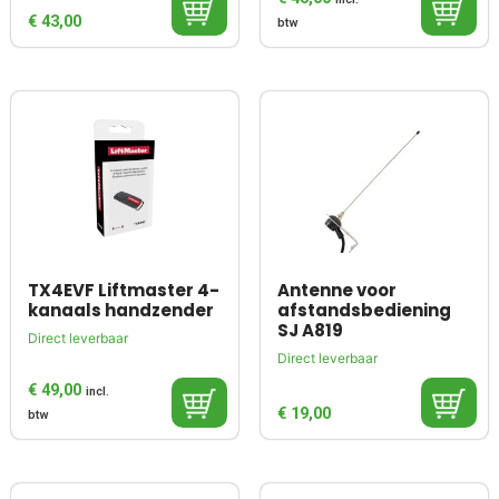
€
43,00
btw
TX4EVF Liftmaster 4-
Antenne voor
kanaals handzender
afstandsbediening
SJ A819
Direct leverbaar
Direct leverbaar
€
49,00
incl.
€
19,00
btw