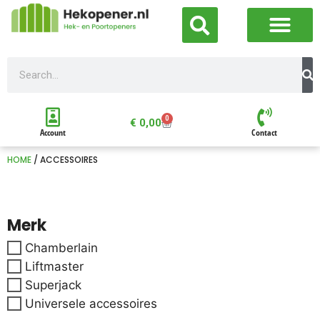
0
€
0,00
Account
Contact
HOME
/ ACCESSOIRES
Merk
Chamberlain
Liftmaster
Superjack
Universele accessoires