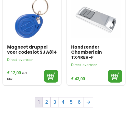
Magneet druppel
Handzender
voor codeslot SJ A814
Chamberlain
TX4REV-F
Direct leverbaar
Direct leverbaar
€
12,00
incl.
€
43,00
btw
1
2
3
4
5
6
→