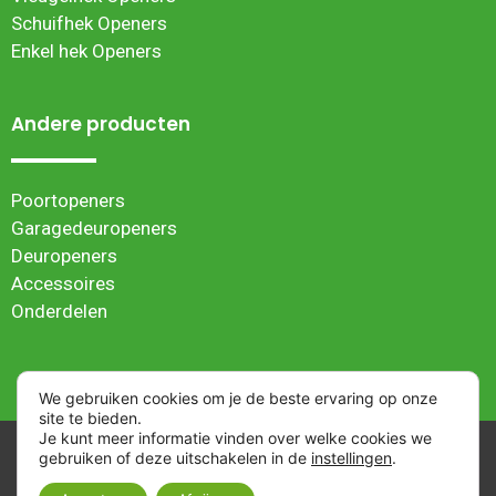
Schuifhek Openers
Enkel hek Openers
Andere producten
Poortopeners
Garagedeuropeners
Deuropeners
Accessoires
Onderdelen
We gebruiken cookies om je de beste ervaring op onze
site te bieden.
Je kunt meer informatie vinden over welke cookies we
Algemene verkoopvoorwaarden
| Webwinkel ontwikkeld
gebruiken of deze uitschakelen in de
instellingen
.
door
NIWI Marketing
| © 2023 Superjack Hekopeners |