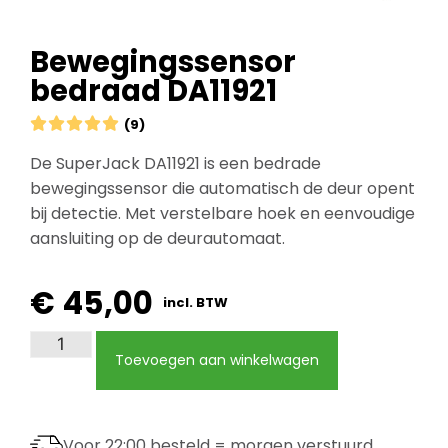
Bewegingssensor
bedraad DA11921





(9)
De SuperJack DA11921 is een bedrade
bewegingssensor die automatisch de deur opent
bij detectie. Met verstelbare hoek en eenvoudige
aansluiting op de deurautomaat.
€
45,00
incl. BTW
Toevoegen aan winkelwagen
Voor 22:00 besteld = morgen verstuurd