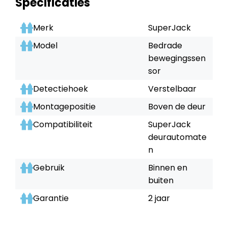
Specificaties
Merk
SuperJack
Model
Bedrade
bewegingssen
sor
Detectiehoek
Verstelbaar
Montagepositie
Boven de deur
Compatibiliteit
SuperJack
deurautomate
n
Gebruik
Binnen en
buiten
Garantie
2 jaar