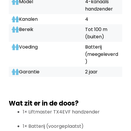
Model
4-kanaals
handzender
Kanalen
4
Bereik
Tot 100 m
(buiten)
Voeding
Batterij
(meegeleverd
)
Garantie
2 jaar
Wat zit er in de doos?
1× Liftmaster TX4EVF handzender
1× Batterij (voorgeplaatst)