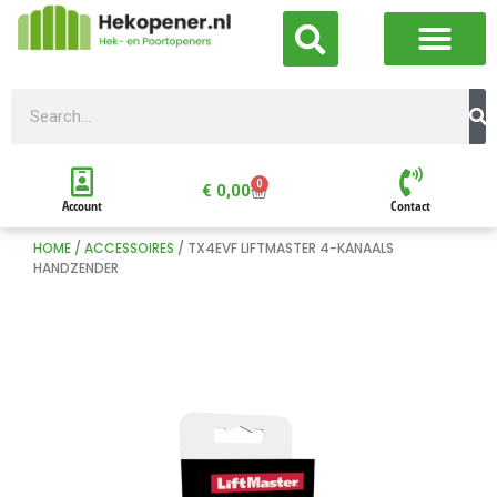
0
€
0,00
Account
Contact
HOME
/
ACCESSOIRES
/ TX4EVF LIFTMASTER 4-KANAALS
HANDZENDER