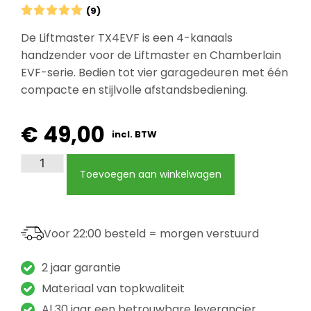





(9)
De Liftmaster TX4EVF is een 4-kanaals
handzender voor de Liftmaster en Chamberlain
EVF-serie. Bedien tot vier garagedeuren met één
compacte en stijlvolle afstandsbediening.
€
49,00
incl. BTW
Toevoegen aan winkelwagen
Voor 22:00 besteld = morgen verstuurd
2 jaar garantie
Materiaal van topkwaliteit
Al 30 jaar een betrouwbare leverancier