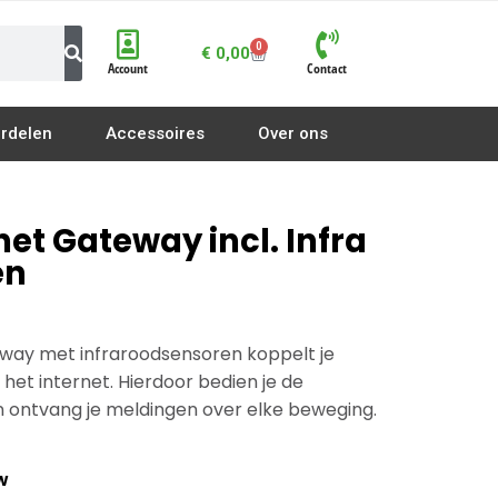
0
€
0,00
Account
Contact
rdelen
Accessoires
Over ons
et Gateway incl. Infra
en
way met infraroodsensoren koppelt je
et internet. Hierdoor bedien je de
 ontvang je meldingen over elke beweging.
Enkele poort Openers
Enkel hek Openers
TW