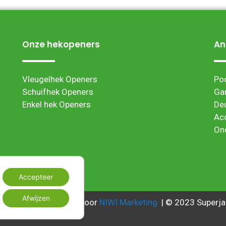
Onze hekopeners
An
Vleugelhek Openers
Po
Schuifhek Openers
Ga
Enkel hek Openers
De
Ac
On
Accepteer
Afwijzen
Webwinkel ontwikkeld door
NIWI Marketing
| © 2023 Superja