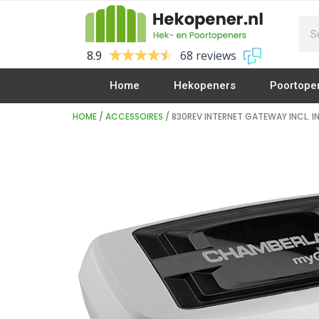
8.9
68 reviews
Home
Hekopeners
Poortope
HOME
/
ACCESSOIRES
/ 830REV INTERNET GATEWAY INCL. 
Vleugelpoort Openers
Vleugelhek Openers
Openslaande deuren