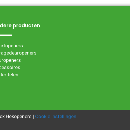
dere producten
ortopeners
ragedeuropeners
uropeners
cessoires
derdelen
ck Hekopeners |
Cookie instellingen