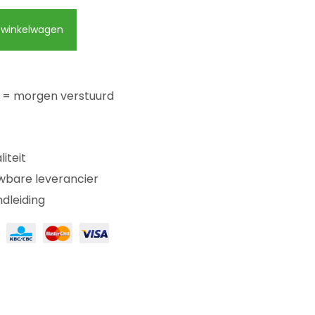
winkelwagen
d = morgen verstuurd
iteit
uwbare leverancier
ndleiding