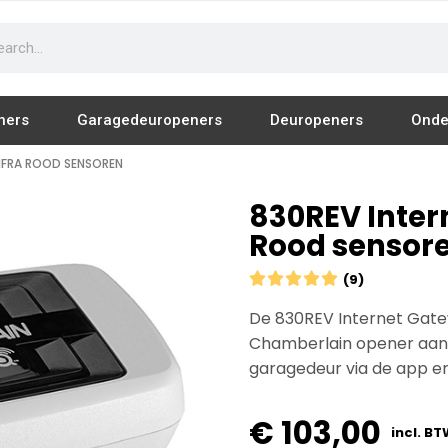
ners
Garagedeuropeners
Deuropeners
Onde
INFRA ROOD SENSOREN
830REV Intern
Rood sensor





(9)
De 830REV Internet Gate
Chamberlain opener aan h
garagedeur via de app en
Schuifpoort Openers
Schuifhek Openers
€
103,00
incl. B