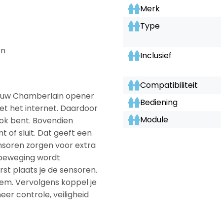
Merk
Type
en
Inclusief
Compatibiliteit
jouw Chamberlain opener
Bediening
et het internet. Daardoor
Module
ook bent. Bovendien
 of sluit. Dat geeft een
nsoren zorgen voor extra
 beweging wordt
rst plaats je de sensoren.
eem. Vervolgens koppel je
eer controle, veiligheid