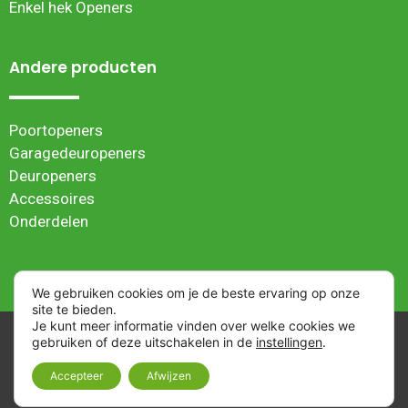
Enkel hek Openers
Andere producten
Poortopeners
Garagedeuropeners
Deuropeners
Accessoires
Onderdelen
We gebruiken cookies om je de beste ervaring op onze
site te bieden.
Je kunt meer informatie vinden over welke cookies we
Algemene verkoopvoorwaarden
| Webwinkel ontwikkeld
gebruiken of deze uitschakelen in de
instellingen
.
door
NIWI Marketing
| © 2023 Superjack Hekopeners |
Cookie instellingen
Accepteer
Afwijzen