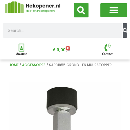
0
€
0,00
Account
Contact
HOME
/
ACCESSOIRES
/ SJ P31855 GROND- EN MUURSTOPPER