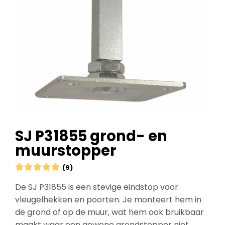
SJ P31855 grond- en
muurstopper





(9)
De SJ P31855 is een stevige eindstop voor
vleugelhekken en poorten. Je monteert hem in
de grond of op de muur, wat hem ook bruikbaar
maakt waar een gewone grondstopper niet