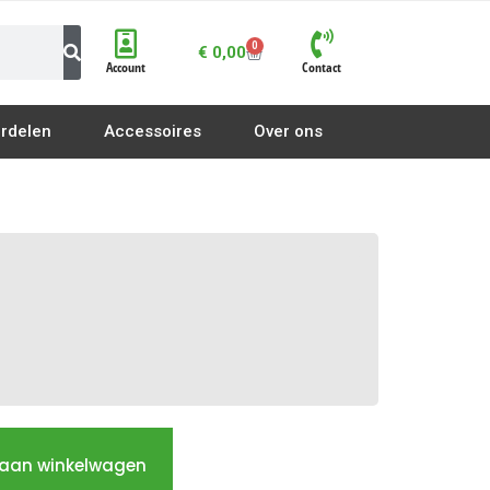
0
€
0,00
Account
Contact
rdelen
Accessoires
Over ons
Enkele poort Openers
Enkel hek Openers
aan winkelwagen