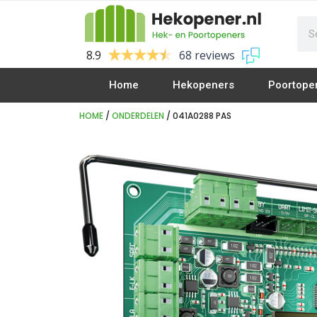
8.9
68 reviews
Home
Hekopeners
Poortope
HOME
/
ONDERDELEN
/ 041A0288 PAS
Vleugelpoort Openers
Vleugelhek Openers
Openslaande deuren