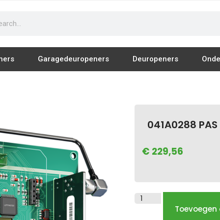
ners
Garagedeuropeners
Deuropeners
Onde
041A0288 PAS
€
229,56
Schuifpoort Openers
Schuifhek Openers
Toevoegen 