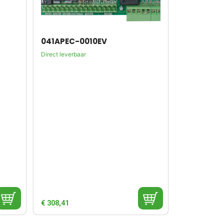
041APEC-0010EV
Direct leverbaar
€
308,41