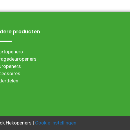
dere producten
ortopeners
ragedeuropeners
uropeners
cessoires
derdelen
ck Hekopeners |
Cookie instellingen