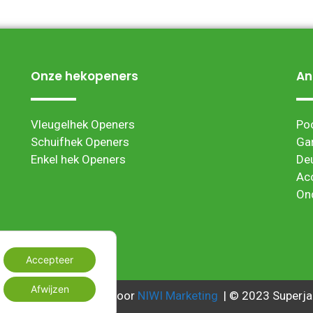
Onze hekopeners
An
Vleugelhek Openers
Po
Schuifhek Openers
Ga
Enkel hek Openers
De
Ac
On
Accepteer
Afwijzen
Webwinkel ontwikkeld door
NIWI Marketing
| © 2023 Superja