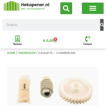
0
€
0,00
Account
Contact
HOME
/
ONDERDELEN
/ 041A2817E – CHAMBERLAIN