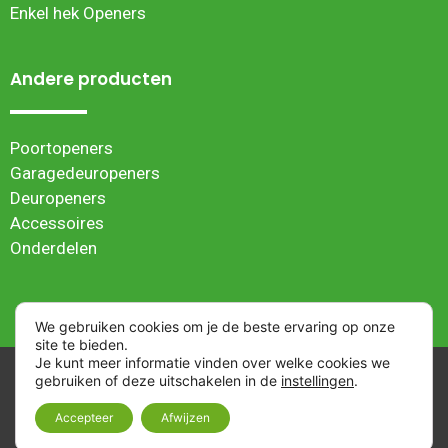
Enkel hek Openers
Andere producten
Poortopeners
Garagedeuropeners
Deuropeners
Accessoires
Onderdelen
We gebruiken cookies om je de beste ervaring op onze
site te bieden.
Je kunt meer informatie vinden over welke cookies we
Algemene verkoopvoorwaarden
| Webwinkel ontwikkeld
gebruiken of deze uitschakelen in de
instellingen
.
door
NIWI Marketing
| © 2023 Superjack Hekopeners |
Cookie instellingen
Accepteer
Afwijzen