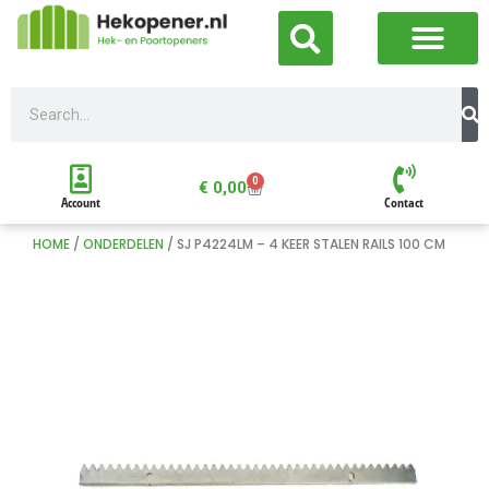
0
€
0,00
Account
Contact
HOME
/
ONDERDELEN
/ SJ P4224LM – 4 KEER STALEN RAILS 100 CM