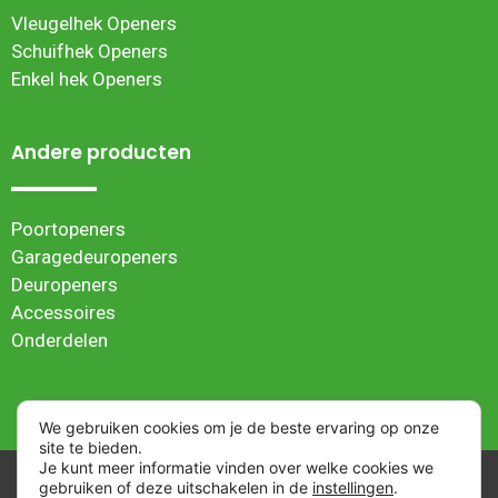
Vleugelhek Openers
Schuifhek Openers
Enkel hek Openers
Andere producten
Poortopeners
Garagedeuropeners
Deuropeners
Accessoires
Onderdelen
We gebruiken cookies om je de beste ervaring op onze
site te bieden.
Je kunt meer informatie vinden over welke cookies we
Algemene verkoopvoorwaarden
| Webwinkel ontwikkeld
gebruiken of deze uitschakelen in de
instellingen
.