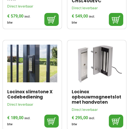
CHSL400EVC
Direct leverbaar
Direct leverbaar
€
579,00
€
549,00
incl.
incl.
btw
btw
Locinox slimstone X
Locinox
Codebediening
opbouwmagneetslot
met handvaten
Direct leverbaar
Direct leverbaar
€
189,00
€
295,00
incl.
incl.
btw
btw