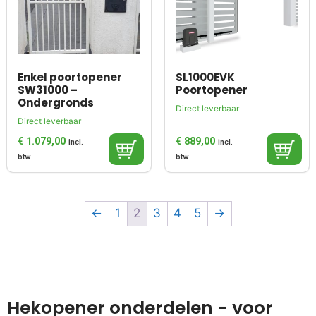
Enkel poortopener
SL1000EVK
SW31000 –
Poortopener
Ondergronds
Direct leverbaar
Direct leverbaar
€
1.079,00
€
889,00
incl.
incl.
btw
btw
←
1
2
3
4
5
→
Hekopener onderdelen - voor